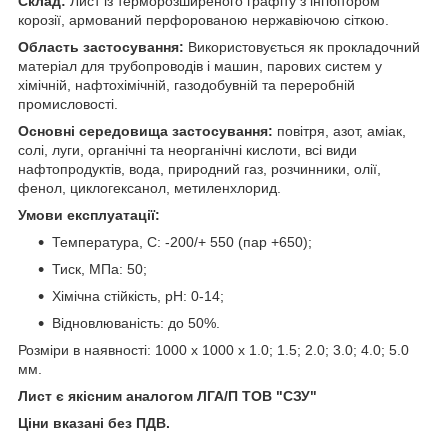
Склад:
Лист із терморозширеного графіту з інгібітором
корозії, армований перфорованою нержавіючою сіткою.
Область застосування:
Використовується як прокладочний
матеріал для трубопроводів і машин, парових систем у
хімічній, нафтохімічній, газодобувній та переробній
промисловості.
Основні середовища застосування:
повітря, азот, аміак,
солі, луги, органічні та неорганічні кислоти, всі види
нафтопродуктів, вода, природний газ, розчинники, олії,
фенол, циклогексанол, метиленхлорид.
Умови експлуатації:
Температура, С: -200/+ 550 (пар +650);
Тиск, МПа: 50;
Хімічна стійкість, рН: 0-14;
Відновлюваність: до 50%.
Розміри в наявності: 1000 x 1000 x 1.0; 1.5; 2.0; 3.0; 4.0; 5.0
мм.
Лист є якісним аналогом ЛГА/П ТОВ "СЗУ"
Ціни вказані без ПДВ.