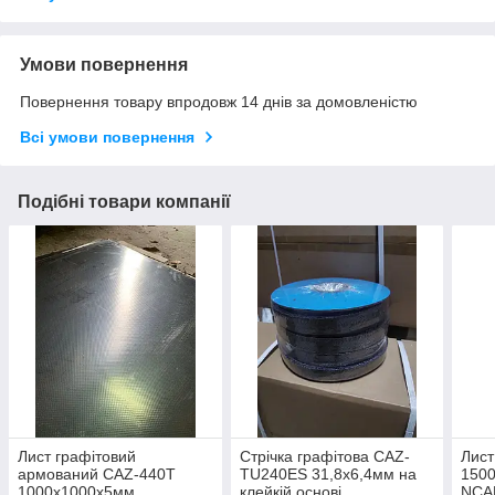
Умови повернення
Повернення товару впродовж 14 днів за домовленістю
Всі умови повернення
Подібні товари компанії
Лист графітовий
Стрічка графітова CAZ-
Лист
армований CAZ-440T
TU240ES 31,8х6,4мм на
1500
1000х1000х5мм
клейкій основі
NCA