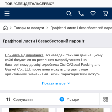
ТОВ "СПЕЦДЕТАЛЬСЕРВІС"
Товари та послуги
Графітові листи і безасбестовий паро
Графітові листи і безасбестовий пароніт
Примітка від виробника
: всі наведені технічні дані на цьому
сайті базуються на ретельних випробуваннях і на
багаторічному досвіді виробника Cixi CAZseal Packing and
Gasket Co., Ltd, проте вони можуть слугуваті лише
орієнтовними значеннями.Техніні характеристики можуть
відрізнятись в залежності від регіону, куди імпортується товар
Показати все
і/або можуть бути змінені і без попередження.
Сортування
0
Фільтри