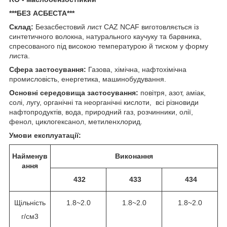
***БЕЗ АСБЕСТА***
Склад:
Безасбестовий лист CAZ NCAF виготовляється із
синтетичного волокна, натурального каучуку та барвника,
спресованого під високою температурою й тиском у форму
листа.
Сфера застосування:
Газова, хімічна, нафтохімічна
промисловість, енергетика, машинобудування.
Основні середовища застосування:
повітря, азот, аміак,
солі, лугу, органічні та неорганічні кислоти, всі різновиди
нафтопродуктів, вода, природний газ, розчинники, олії,
фенол, циклогексанол, метиленхлорид.
Умови експлуатації:
Найменув
Виконання
ання
432
433
434
Щільність
1.8~2.0
1.8~2.0
1.8~2.0
г/см
3