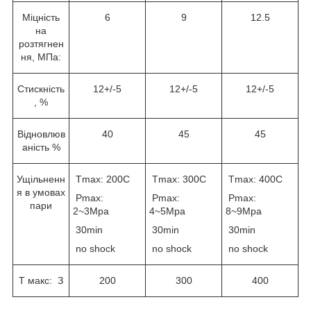
Міцність
6
9
12.5
на
розтягнен
ня, МПа:
Стискність
12+/-5
12+/-5
12+/-5
, %
Відновлюв
40
45
45
аність %
Ущільненн
Tmax: 200С
Tmax: 300С
Tmax: 400С
я в умовах
Pmax:
Pmax:
Pmax:
пари
2~3Mpa
4~5Mpa
8~9Mpa
30min
30min
30min
no shock
no shock
no shock
T макс: З
200
300
400