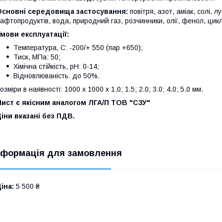
Основні середовища застосування:
повітря, азот, аміак, солі, л
афтопродуктів, вода, природний газ, розчинники, олії, фенол, ци
мови експлуатації:
Температура, С: -200/+ 550 (пар +650);
Тиск, МПа: 50;
Хімічна стійкість, рН: 0-14;
Відновлюваність: до 50%.
озміри в наявності: 1000 x 1000 x 1.0; 1.5; 2.0; 3.0; 4.0; 5.0 мм.
ист є якісним аналогом ЛГА/П ТОВ "СЗУ"
іни вказані без ПДВ.
нформація для замовлення
іна:
5 500 ₴