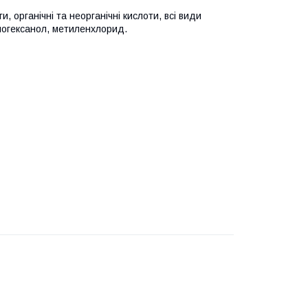
уги, органічні та неорганічні кислоти, всі види
клогексанол, метиленхлорид.