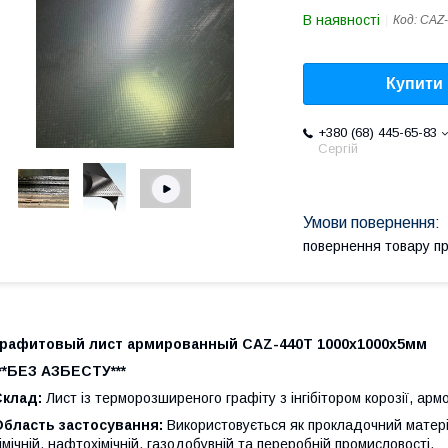
В наявності
Код:
CAZ-
Купити
+380 (68) 445-65-83
Сергій
повернення товару п
Графитовый лист армированный CAZ-440T 1000x1000x5мм
**БЕЗ АЗБЕСТУ***
Склад:
Лист із терморозширеного графіту з інгібітором корозії, а
Область застосування:
Використовується як прокладочний матері
імічній, нафтохімічній, газодобувній та переробній промисловості.