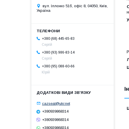
вул. Іллєнко 51б, офіс 8, 04050, Київ,
Україна
н
У
+380 (68) 445-65-83
Сергій
Р
+380 (93) 986-83-14
Сергій
Л
+380 (95) 088-60-66
Ц
Юрій
І
cazseal@ukr.net
Ц
+380939868314
+380939868314
+380939868314