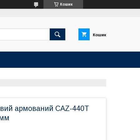
Кошик
Кошик
овий армований CAZ-440T
5мм