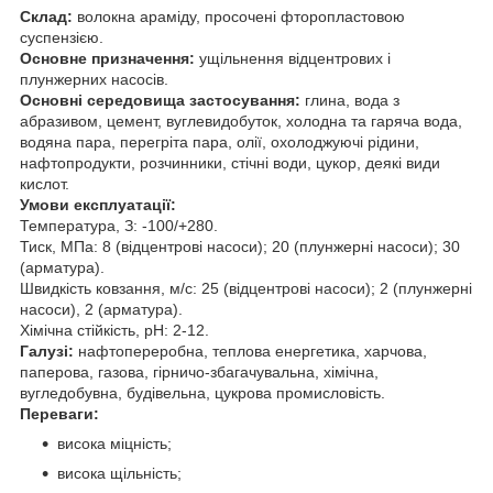
Склад:
волокна араміду, просочені фторопластовою
суспензією.
Основне призначення:
ущільнення відцентрових і
плунжерних насосів.
Основні середовища застосування:
глина, вода з
абразивом, цемент, вуглевидобуток, холодна та гаряча вода,
водяна пара, перегріта пара, олії, охолоджуючі рідини,
нафтопродукти, розчинники, стічні води, цукор, деякі види
кислот.
Умови експлуатації:
Температура, З: -100/+280.
Тиск, МПа: 8 (відцентрові насоси); 20 (плунжерні насоси); 30
(арматура).
Швидкість ковзання, м/с: 25 (відцентрові насоси); 2 (плунжерні
насоси), 2 (арматура).
Хімічна стійкість, рН: 2-12.
Галузі:
нафтопереробна, теплова енергетика, харчова,
паперова, газова, гірничо-збагачувальна, хімічна,
вугледобувна, будівельна, цукрова промисловість.
Переваги: ​​
висока міцність;
висока щільність;