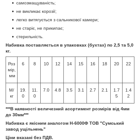
самозмащуваність;
не викликає корозії;
легко витягується з сальникової камери;
не старіє, не прикипає;
стерильність.
Набивка поставляється в упаковках (бухтах) по 2,5 та 5,0
кг.
Роз
6
8
10
12
14
15
16
18
20
22
мір,
мм
М/
19.
11.
7.0
4.8
3.5
3.1
2.7
2.1
1.7
1.4
кг
0
0
5
2
***В наявності величезний асортимент розмірів від 4мм
до 30мм***
Набивка є якісним аналогом Н-6000Ф ТОВ "Сумський
завод ущільнень"
Ціни вказані без ПДВ.