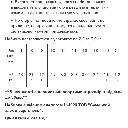
Висока теплопровідність, так як набивка швидко
відводить тепло, що виникло в результаті тертя, тим
самим не дає перегріватися вузлу ущільнення;
Не старіє, не твердне, не втрачає своєї ваги, не
прилипає, не прикипає, тому легко видаляється із
сальникової камери при демонтажі;
Набивка поставляється в упаковках по 2,5 та 5,0 кг.
Роз
4
6
8
10
12
14
16
18
20
24
мір,
мм
М/
48.
21.
12.
7.7
5.3
3.9
3.0
2.4
1.9
1.2
кг
1
4
0
1
2
***В наявності є величезний асортимент розмірів від 4мм
до 30мм.***
Набивка є якісним аналогом Н-4020 ТОВ "Сумський
завод ущільнень".
Ціни вказані без ПДВ.