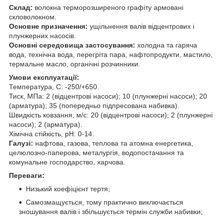
Склад:
волокна терморозширеного графіту армовані
скловолокном.
Основне призначення:
ущільнення валів відцентрових і
плунжерних насосів.
Основні середовища застосування:
холодна та гаряча
вода, технічна вода, перегріта пара, нафтопродукти, мастило,
термальне масло, органічні розчинники.
Умови експлуатації:
Температура, С: -250/+650.
Тиск, МПа: 2 (відцентрові насоси); 10 (плунжерні насоси); 20
(арматура); 35 (попередньо підпресована набивка).
Швидкість ковзання, м/с: 20 (відцентрові насоси); 2 (плунжерні
насоси); 2 (арматура).
Хімічна стійкість, рН: 0-14.
Галузі:
нафтова, газова, теплова та атомна енергетика,
целюлозно-паперова, металургія, водопостачання та
комунальне господарство, харчова.
Переваги:
Низький коефіцієнт тертя;
Самозмащується, тому практично виключається
зношування валів і збільшується термін служби набивки;