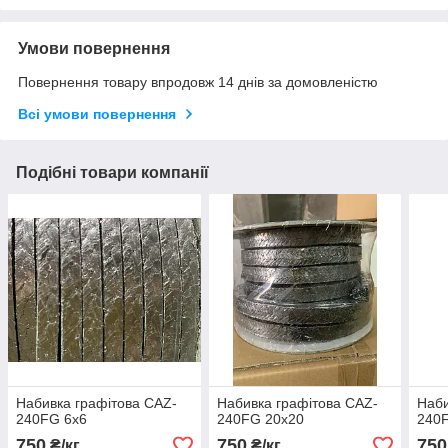
Умови повернення
Повернення товару впродовж 14 днів за домовленістю
Всі умови повернення
Подібні товари компанії
Набивка графітова CAZ-
Набивка графітова CAZ-
Наби
240FG 6x6
240FG 20x20
240
750
750
750
₴/кг
₴/кг